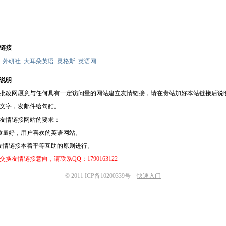
链接
外研社
大耳朵英语
灵格斯
英语网
说明
批改网愿意与任何具有一定访问量的网站建立友情链接，请在贵站加好本站链接后说
文字，发邮件给句酷。
友情链接网站的要求：
质量好，用户喜欢的英语网站。
友情链接本着平等互助的原则进行。
交换友情链接意向，请联系QQ：1790163122
© 2011 ICP备10200339号
快速入门